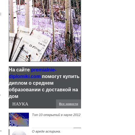
с
На сайте
premialnie-
diplomiki.com
помогут купить
диплом о среднем
образовании с доставкой на
O
дом
НАУКА
Все новости
Топ-10 открытий в науке 2012
О вреде аспирина.