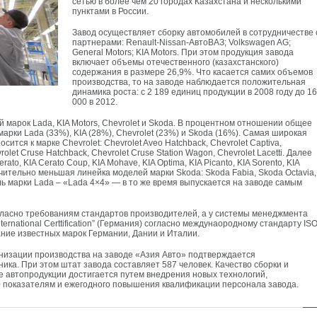
сетью в более чем 20 городах Казахстана и несколькими
пунктами в России.
Завод осуществляет сборку автомобилей в сотрудничестве 
партнерами: Renault-Nissan-АвтоВАЗ; Volkswagen AG;
General Motors; KIA Motors. При этом продукция завода
включает объемы отечественного (казахстанского)
содержания в размере 26,9%. Что касается самих объемов
производства, то на заводе наблюдается положительная
динамика роста: с 2 189 единиц продукции в 2008 году до 16
000 в 2012.
 марок Lada, KIA Motors, Chevrolet и Skoda. В процентном отношении общее
рки Lada (33%), KIA (28%), Chevrolet (23%) и Skoda (16%). Самая широкая
ится к марке Chevrolet: Chevrolet Aveo Hatchback, Chevrolet Captiva,
rolet Cruse Hatchback, Chevrolet Cruse Station Wagon, Chevrolet Lacetti. Далее
ato, KIA Cerato Coup, KIA Mohave, KIA Optima, KIA Picanto, KIA Sorento, KIA
ачительно меньшая линейка моделей марки Skoda: Skoda Fabia, Skoda Octavia,
ль марки Lada – «Lada 4×4» — в то же время выпускается на заводе самым
гласно требованиям стандартов производителей, а у системы менеджмента
ernational Certtification” (Германия) согласно междунаородному стандарту IS
ние известных марок Германии, Дании и Италии.
низации производства на заводе «Азия Авто» подтверждается
ника. При этом штат завода составляет 587 человек. Качество сборки и
 автопродукции достигается путем внедрения новых технологий,
0 показателям и ежегодного повышения квалификации персонала завода.