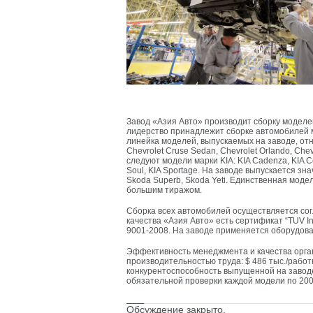
Завод «Азия Авто» производит сборку моделей
лидерство принадлежит сборке автомобилей ма
линейка моделей, выпускаемых на заводе, относ
Chevrolet Cruse Sedan, Chevrolet Orlando, Chev
следуют модели марки KIA: KIA Cadenza, KIA Cer
Soul, KIA Sportage. На заводе выпускается зн
Skoda Superb, Skoda Yeti. Единственная моде
большим тиражом.
Сборка всех автомобилей осуществляется со
качества «Азия Авто» есть сертификат “TUV Int
9001-2008. На заводе применяется оборудова
Эффективность менеджмента и качества орга
производительностью труда: $ 486 тыс./работ
конкурентоспособность выпущенной на заводе
обязательной проверки каждой модели по 20
Обсуждение закрыто.