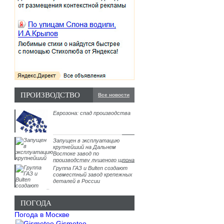
ПРОИЗВОДСТВО
Все новости
Еврозона: спад производства
Запущен в эксплуатацию
крупнейший на Дальнем
Востоке завод по
производству лущеного шпона
Группа ГАЗ и Bulten создают
совместный завод крепежных
деталей в России
ПОГОДА
Погода в Москве
Gismeteo