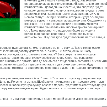
в Женеве (уже в марте нынешнего года). Alfa Romeo
обнародовал лишь несколько позиций, касательно его ново
комплектации. Доподлинно известно, что спорткар будет
оснащен двигателем с мощностью в двести тридцать семь
лошадиных сил. «Заряженными» модификациями Alfa
Romeo станут Racing и Stradale, которые будут оснащены
мотором в двести семьдесят лошадиных сил. Создатели не
скрывают, что ранее планировали оснастить базовую
комплектацию двигателем мощностью триста лошадиных
сил. Также известно, что на дороги будет выпущена
небольшая партия спорткара — всего две тысячи
автомобилей. В кузове купе будет половина партии авто, а
ость от нуля до ста километров всего за пять секунд. Такие технические
четырехцилиндровому двигателю, объемом 1,8 литра, оснащенному
 же это удалось создателям спорткара? Весь секрет в том, что кузов
кон, которые придают кузову особую легкость. Спорткар оснастили
ило снизить вес автомобиля до восьмисот пятидесяти килограмм и обеспечит
ированная коробка передач спорткара и два сухих сцепления, будут
имальная отметка на спидометре спорткара в двести пятьдесят километров не
еве уверены, что новый Alfa Romeo 4C сможет создать здоровую ценовую
Цены на Porsche на рынках Швейцарии начинаются с пятидесяти семи тысяч
йдется в более крупную сумму: базовая модель будет иметь стартовую цену в
 «загруженную» модель нужно будет выложить около шестидесяти четырех
лера не исключают появления более мощной модели уже в следующем году.