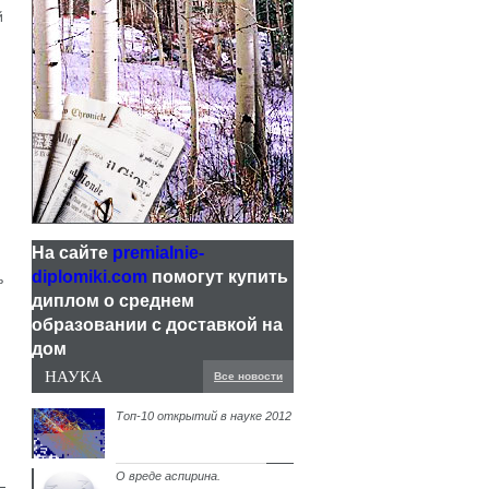
й
На сайте
premialnie-
diplomiki.com
помогут купить
ь
диплом о среднем
образовании с доставкой на
дом
НАУКА
Все новости
Топ-10 открытий в науке 2012
О вреде аспирина.