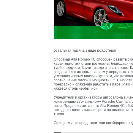
остальная тысяча в виде роадстера/
Спорткар Alfa Romeo 4С способен развить скор
характеристики стали возможны, благодаря 
турбонаддувом. Звучит вроде впечатляюще. Как
создавался с использованием углеродных воло
углепластиковым шасси и кузовом, что позвол
соотношение массы и мощности 3,5:1. Роботиз
прекрасно и слаженно работать в паре. Макс
кажется столь необычной.
Учредители и организаторы автосалона в Жен
конкуренцию 275- сильному Porsche Cayman. 
евро. Предполагается, что Alfa Romeo 4С обо
пятьдесят шесть тысяч евро, а за полностью
тысяч.
Официальные представители швейцарского ди