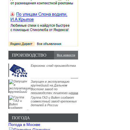
ПРОИЗВОДСТВО
Все новости
Еврозона: спад производства
Запущен в эксплуатацию
крупнейший на Дальнем
Востоке завод по
производству лущеного шпона
Группа ГАЗ и Bulten создают
совместный завод крепежных
деталей в России
ПОГОДА
Погода в Москве
Gismeteo